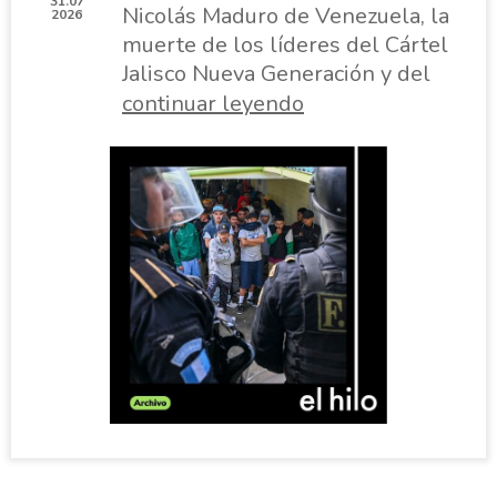
31.07
Nicolás Maduro de Venezuela, la
2026
muerte de los líderes del Cártel
Jalisco Nueva Generación y del
Tren de Aragua, son acciones
continuar leyendo
que involucraron al gobierno de
Estados Unidos bajo el
argumento de la lucha contra el
“narcoterrorismo”. Pero el
crimen organizado en América
Latin