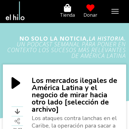
Tienda
Donar
NO SOLO LA NOTICIA,
LA HISTORIA.
UN PODCAST SEMANAL PARA PONER EN
CONTEXTO LOS SUCESOS MÁS RELEVANTES
DE AMÉRICA LATINA
Los mercados ilegales de
América Latina y el
negocio de mirar hacia
otro lado [selección de
archivo]
Los ataques contra lanchas en el
Caribe, la operación para sacar a