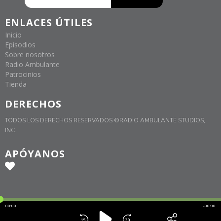
ENLACES ÚTILES
Inicio
Episodios
Sobre nosotros
Radio Ambulante
Patrocinios
Tienda
DERECHOS
TODOS LOS DERECHOS RESERVADOS ©RADIO AMBULANTE STUDIOS,
INC.
APÓYANOS
00:00
-00:00
15
30