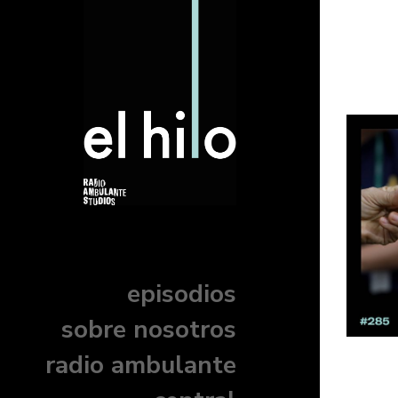
episodios
sobre nosotros
radio ambulante