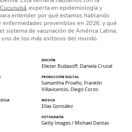
ndemia. Esta semana hablamos con la
 Cucunubá
, experta en epidemiología y
 para entender por qué estamos hablando
r enfermedades prevenibles en 2026, y qué
el sistema de vacunación de América Latina,
r uno de los más exitosos del mundo.
EDICIÓN
Eliezer Budasoff, Daniela Cruzat
S
PRODUCCIÓN DIGITAL
Samantha Proaño, Franklin
Villavicencio, Diego Corzo
EZCLA
MÚSICA
Elías González
FOTOGRAFÍA
Getty Images / Michael Dantas