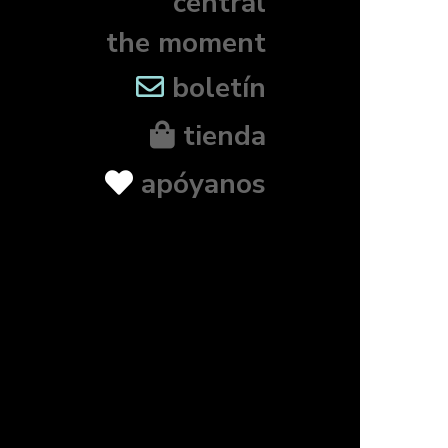
central
the moment
boletín
tienda
apóyanos