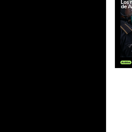
Los 
de Am