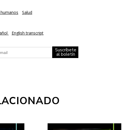
 humanos
Salud
pañol
English transcript
Suscríbete
al boletín
LACIONADO