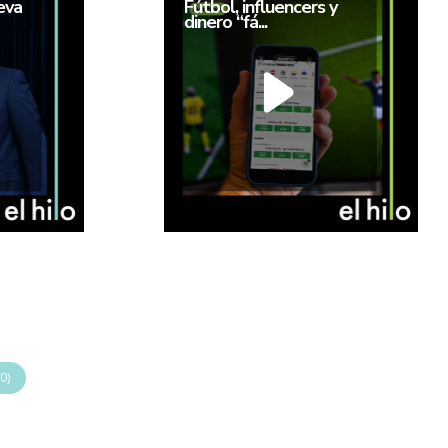
eva
Fútbol, influencers y
dinero “fá...
0)