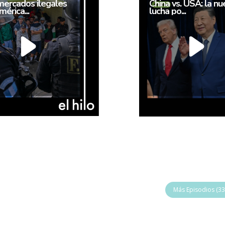
mercados ilegales
China vs. USA: la nu
érica...
lucha po...
Más Episodios (33