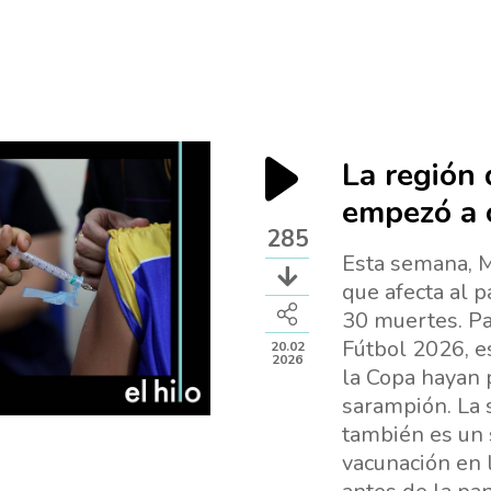
La región
empezó a o
285
Esta semana, M
que afecta al 
30 muertes. Pa
Fútbol 2026, e
20.02
2026
la Copa hayan 
sarampión. La 
también es un
vacunación en 