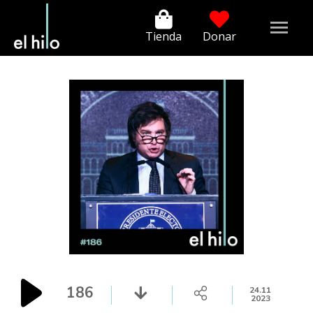
Tienda
Donar
186
24.11
2023