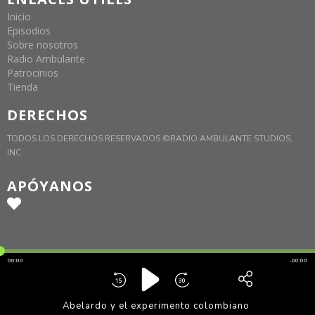
Inicio
Episodios
Sobre nosotros
Radio Ambulante
Patrocinios
Tienda
DERECHOS
TODOS LOS DERECHOS RESERVADOS ©RADIO AMBULANTE STUDIOS,
INC.
APÓYANOS
00:00
-00:00
15
30
Abelardo y el experimento colombiano