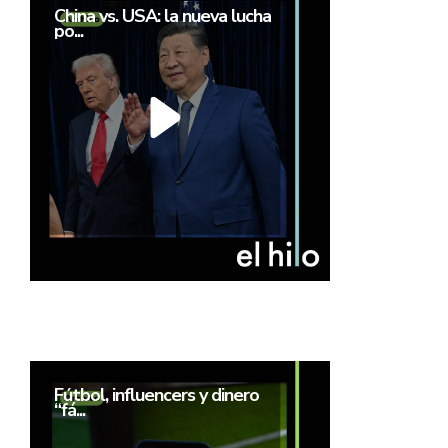
China vs. USA: la nueva lucha
po...
Fútbol, influencers y dinero
“fá...