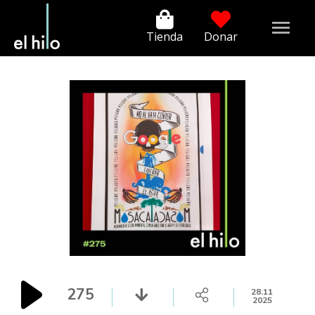
Tienda
Donar
275
28.11
2025