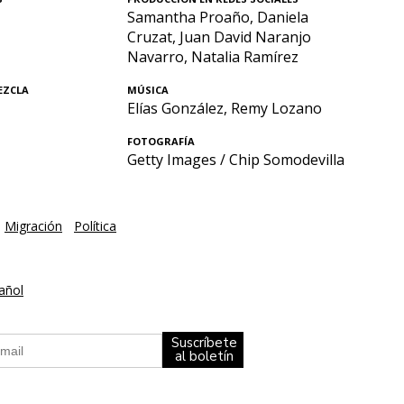
Samantha Proaño, Daniela
Cruzat, Juan David Naranjo
Navarro, Natalia Ramírez
EZCLA
MÚSICA
Elías González, Remy Lozano
FOTOGRAFÍA
Getty Images / Chip Somodevilla
Migración
Política
añol
Suscríbete
al boletín