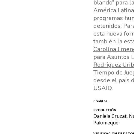
blando” para la
América Latina
programas huma
detenidos. Par
esta nueva for
también la est
Carolina Jimen
para Asuntos 
Rodríguez Uri
Tiempo de Jueg
desde el país 
USAID.
Créditos:
PRODUCCIÓN
Daniela Cruzat, N
Palomeque
VERIFICACIÓN DE DATO