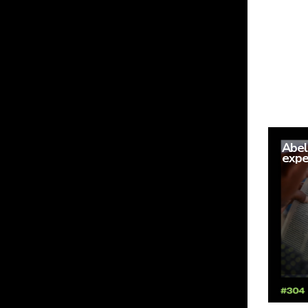
Abel
expe