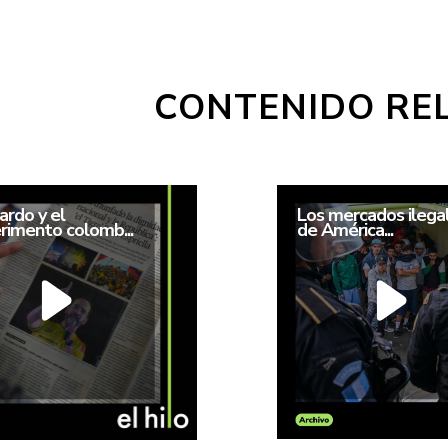
CONTENIDO RE
ardo y el
Los mercados ilega
rimento colomb...
de América...