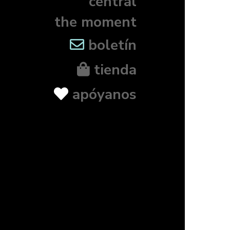
central
the moment
boletín
tienda
apóyanos