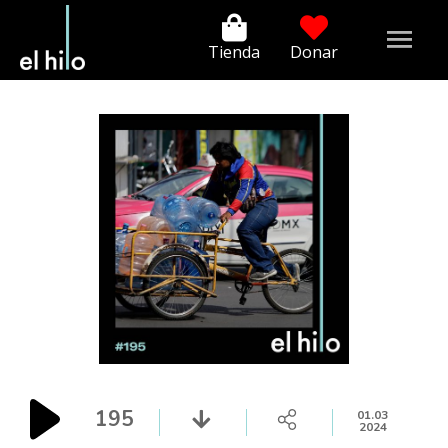
Tienda
Donar
195
01.03
2024