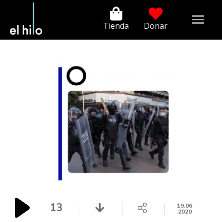
Tienda
Donar
13
19.06
2020