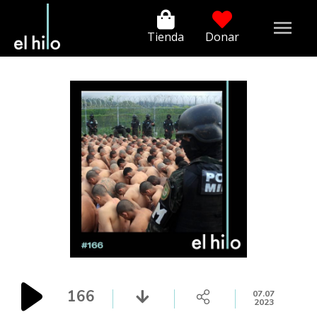
Tienda
Donar
166
07.07
2023