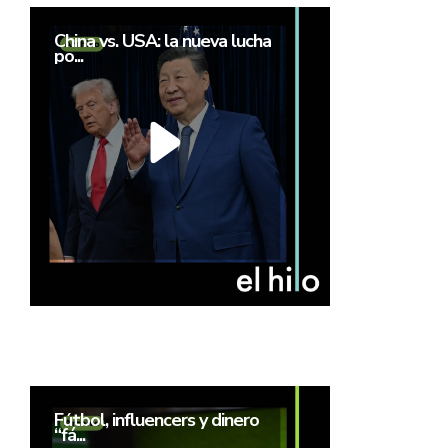
China vs. USA: la nueva lucha
po...
Fútbol, influencers y dinero
“fá...