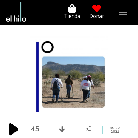
Tienda
Donar
45
19.02
2021