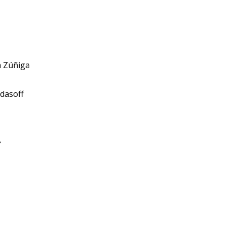
a Zúñiga
udasoff
A