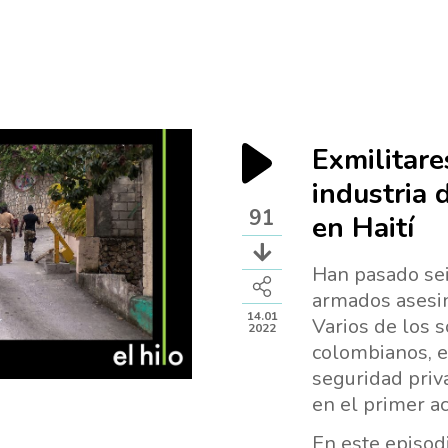
Exmilitare
industria 
91
en Haití
Han pasado se
armados asesin
14.01
Varios de los 
2022
colombianos, e
seguridad priv
en el primer a
En este episod