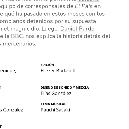
 equipo de corresponsales de
El País
en
e qué ha pasado en estos meses con los
lombianos detenidos por su supuesta
en el magnicidio. Luego,
Daniel Pardo
,
 la BBC, nos explica la historia detrás del
 mercenarios.
EDICIÓN
Rénique,
Eliezer Budasoff
S
DISEÑO DE SONIDO Y MEZCLA
Elías González
TEMA MUSICAL
s Gonzalez
Pauchi Sasaki
in