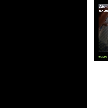
Abel
expe