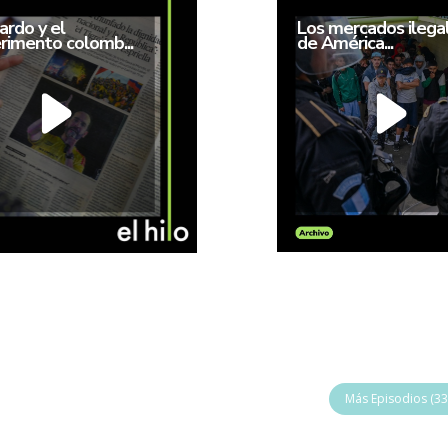
ardo y el
Los mercados ilega
rimento colomb...
de América...
Más Episodios (33