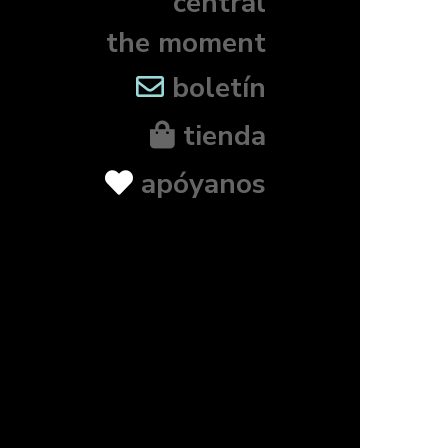
central
the moment
boletín
tienda
apóyanos