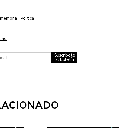
y memoria
Política
añol
Suscríbete
al boletín
LACIONADO