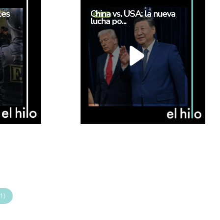
les
China vs. USA: la nueva
lucha po...
1)