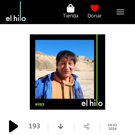
Tienda
Donar
193
16.02
2024