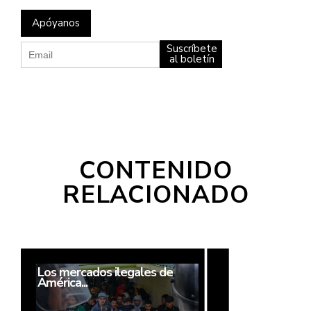
Apóyanos
Suscríbete
al boletín
CONTENIDO
RELACIONADO
Los mercados ilegales de
América...