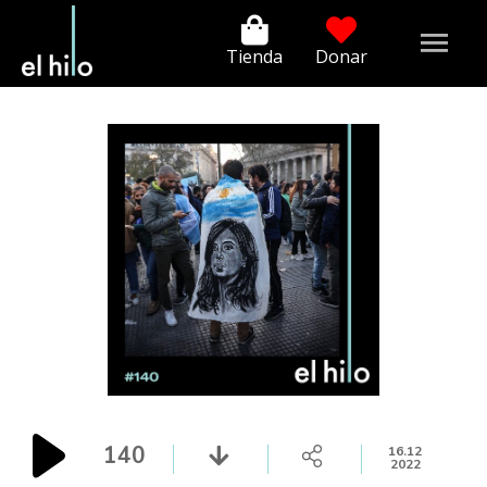
Tienda
Donar
140
16.12
2022